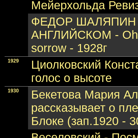
Мейерхольда Ревиз
ФЕДОР ШАЛЯПИН 
АНГЛИЙСКОМ - Oh co
sorrow - 1928г
1929
Циолковский Конст
голос о высоте
1930
Бекетова Мария А
рассказывает о пл
Блоке (зап.1920 - 30е
Веселовский - Пос