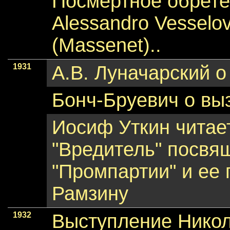
Посмертное обрете
Alessandro Vesselov
(Massenet)..
1931
А.В. Луначарский о
Бонч-Бруевич о вы
Иосиф Уткин читае
"Вредитель" посвя
"Промпартии" и ее
Рамзину
1932
Выступление Нико