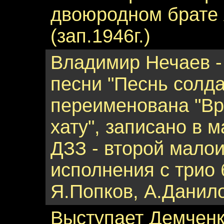
двоюродном брате 
(зап.1946г.)
Владимир Нечаев -
песни "Песнь солдат
переименована "Вр
хату", записано в м
ДЗЗ - второй мало
исполнения с трио 
Я.Попков, А.Данил
Выступает Демчен