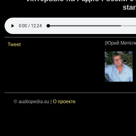
sta
(Юрий Метёлк
Tweet
.
© audiopedia.su |
О проекте