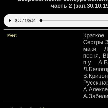
часть 2 (зап.30.10.
Краткое
Tweet
Сестры 
маки, Л
песня, 
п.у. А.
Л.Белого
В.Крив
Русск.н
А.Алекс
А.Забели