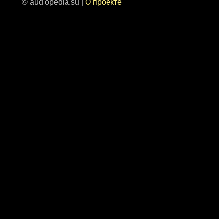
© audiopedia.su |
О проекте