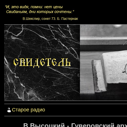
Старое радио
В.Высоцкий - Гуверовский арх