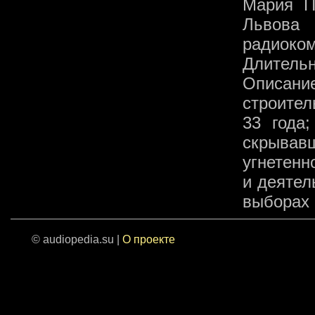
Мария П
Львов
радиоком
Длительн
Описан
строител
33 года;
скрывав
угнетенн
и деятел
выборах 
© audiopedia.su |
О проекте