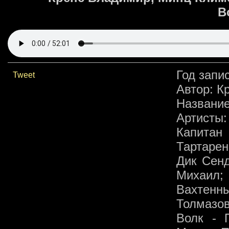
В
Год запи
Tweet
Автор: К
Название
Артисты:
Капитан
Тартарен
Дик Сенд
Михаил
Вахтенн
Толмазо
Волк - 