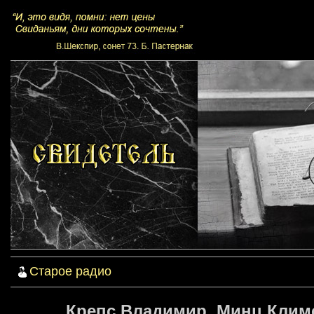
Старое радио
Крепс Владимир, Минц Климе