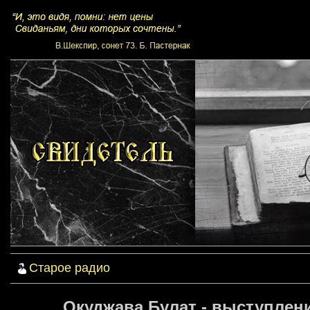
Старое радио
Окуджава Булат - выступлени