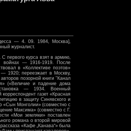
есса — 4. 09. 1984, Москва],
енный журналист.
 С первого курса взят в армию,
й войнах — 1916-1919. После
ствовал в «Коллективе поэтов»
 — 1920; переезжает в Москву,
з авторов позорной книги "Канал
я» («Величие и падение дома
становка — 1934. Военный
 корреспондент газет «Красная
петицию в защиту Синявского и
/ф «Сын Монголии» (совместно с
ение Максима» (совместно с Г.
ести «Мои земляки» поставлен
ьного романа о второй мировой
 рассказа «Кафе „Канава“» была
 «Дамы приглашают кавалеров».