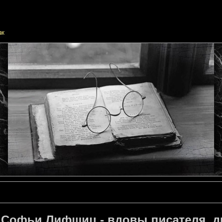
Софьи Лифшиц - вдовы писателя, д