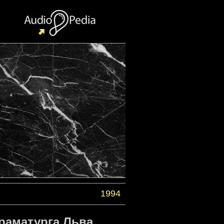
1994
раматурга Льва