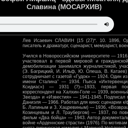
Славина (МОСАРХИВ)
Лев Исаевич СЛАВИН [15 (27)*. 10. 1896, Од
писатель и драматург, сценарист, мемуарист, во
Учился в Новороссийском университете — 1916.
участвовал в первой мировой и гражданско
демобилизации занимался журналистикой, уча
(Э. Багрицкий, И. Ильф, Ю. Олеша, В. Катаев)
сотрудничает с газетой «Гудок» — 1924. Один и
имени Сталина" — 1934. Пьеса «Интервенци
Ксидиас») — 1931 (?)—1933, первая по
корреспондент на Халхин-Голе — 1939, военный
Звезда» и «Известия» — 1941-1945. Подписал 
Даниэля — 1966. Работал для кино: сценарии к
Б. Лапиным и З. Хацревиным) — 1936, «Возвращ
Козинцевым и Л. Траубергом) — 1937, по пов
фильм «Два бойца» — 1943. Автор документал
войне «Арденнские страсти» (1976). По мотивам
снята лирическая комедия с Мариной Неёловой