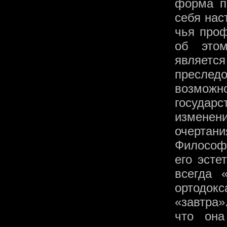
форма п
себя нас
чья проф
об этом
является
преслед
возможн
государ
изменен
очертани
Философи
его эсте
всегда 
ортодок
«завтра»
что она