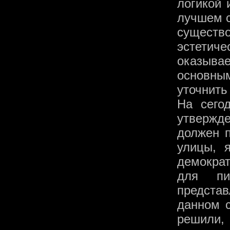
логикой 
лучшем с
существо
эстетич
оказывае
основны
уточнить
На сего
утвержде
должен п
улицы, 
демократ
для пи
представ
данном с
решили, 