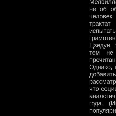
Мелвилла
не об об
человек
трактат
испытат
грамоте
Цзедун, 
тем не
прочитан
Однако, 
добавит
рассматр
что соци
аналогич
года. (
популярн