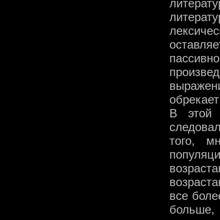
литерату
литерат
лексиче
оставля
пассивно
произв
выражен
обрекает
В этой 
следова
того, м
популяц
возраст
возраст
все боле
больше, 