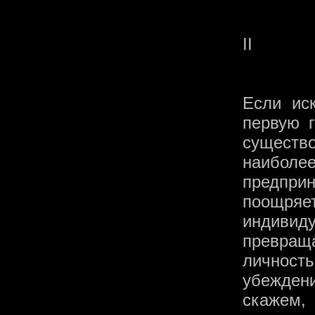
II
Если ис
первую г
существ
наибол
предпри
поощря
индивид
превращ
личност
убежден
скажем,