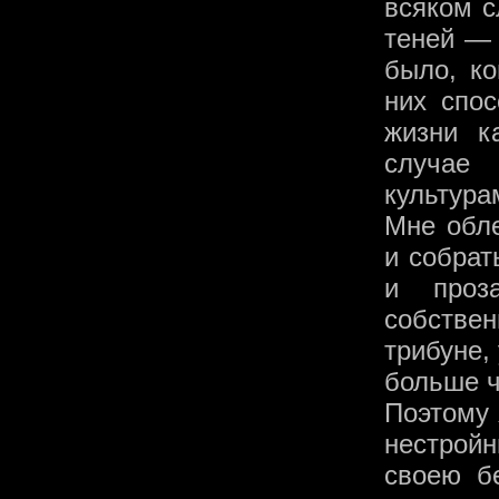
всяком с
теней — 
было, ко
них спос
жизни к
случае 
культура
Мне обле
и собрат
и проз
собстве
трибуне,
больше ч
Поэтому 
нестрой
своею б