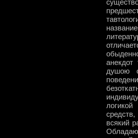
сущест
предшес
тавтолог
названи
литерату
отличает
обыденно
анекдот
душою о
поведени
безотка
индивид
логикой
средств
всякий р
Обладаю