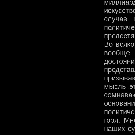
миллиард
искусст
случае
политиче
прелестя
Во всяко
вообще
достоя
представ
призываю
мысль э
сомневаю
основани
политич
горя. Мн
наших су