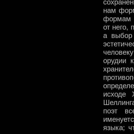
сохранен
нам форм
формам 
от него,
а выбор
эстетич
человеку
орудии к
хранит
противо
определ
исходе 
Шеллинга
поэт вс
именуетс
языка; ч