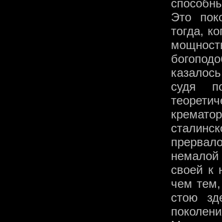
способны
Это пок
тогда, к
мощнос
богопо
казалось
судя п
теорети
кремат
сталинс
прервал
немалой
своей к
чем тем,
стою зд
поколе