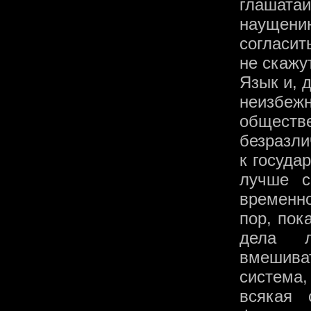
глашата
наущен
согласит
не скажут
Язык и, 
неизбе
обществе
безразли
к госуда
лучше с
временно
пор, пок
дела л
вмешива
система
всякая 