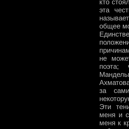
кто стоя
эта чес
называе
общее мо
Единстве
положени
причина
не може
поэта;
Мандельш
Ахматова
за сам
некотору
Эти тен
меня и с
меня к к