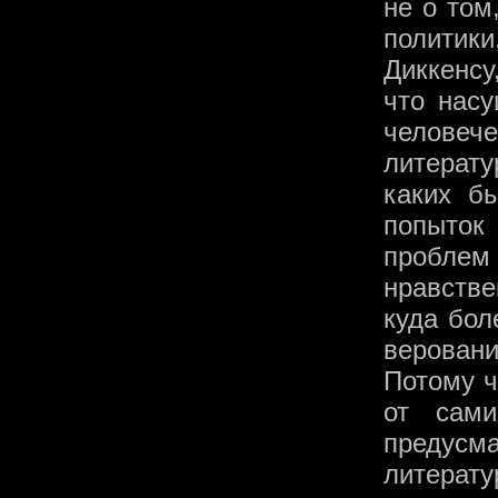
не о том
политик
Диккенсу
что нас
человеч
литерату
каких б
попыток
проблем 
нравстве
куда бол
веровани
Потому ч
от сами
предусма
литерат