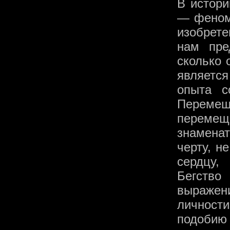
В истори
— феноме
изобрете
нам пре
сколько 
являетс
опыта с
Перемещ
перемещ
знаменат
черту, н
сердцу,
Бегств
выражен
личности
подоби