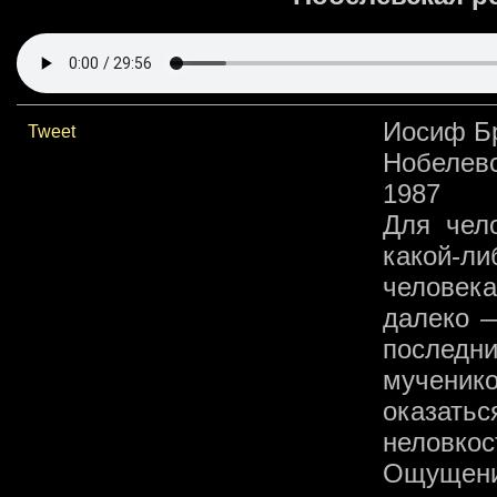
Иосиф Б
Tweet
Нобелевс
1987
Для чел
какой-ли
человека
далеко —
послед
мученик
оказать
неловкос
Ощущение