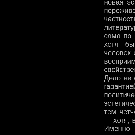
новая эс
пережи
частно
литерату
сама по 
хотя б
человек 
воспри
свойстве
Дело не 
гарантие
политич
эстетиче
тем четч
— хотя, 
Именно 