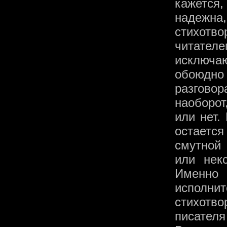
кажется
надежна,
стихотво
читател
исключ
обоюдно
разговор
наоборот
или нет.
остается
смутной 
или нек
Именно
исполнит
стихотво
писателя