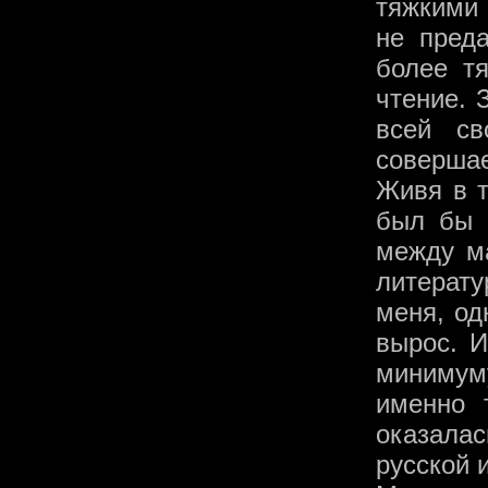
тяжкими 
не преда
более т
чтение. 
всей св
совершае
Живя в т
был бы 
между м
литерат
меня, од
вырос. 
минимуму
именно 
оказала
русской 