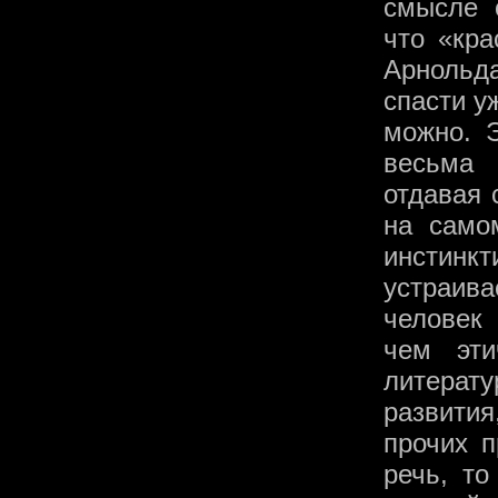
смысле 
что «кр
Арнольда
спасти у
можно. Э
весьма 
отдавая 
на само
инстинкт
устраива
человек
чем эти
литера
развития
прочих п
речь, то