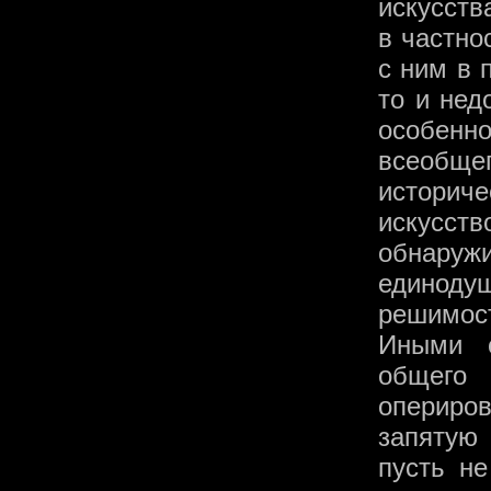
искусств
в частно
с ним в 
то и нед
особенн
всеобще
историч
искусст
обнаруж
единодуш
решимост
Иными с
общего
опериро
запятую
пусть не