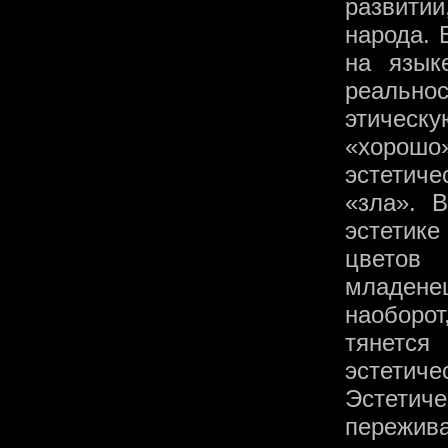
развити
народа. 
на язык
реально
этическ
«хорош
эстетич
«зла». 
эстетике
цветов
младене
наоборо
тянется
эстетиче
Эстетиче
пережива