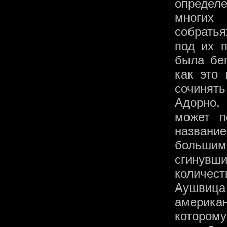
определ
многих 
собратья
под их п
была бег
как это
сочинят
Адорно,
может п
названи
большим
сгинувши
количес
Аушвица 
америка
которому