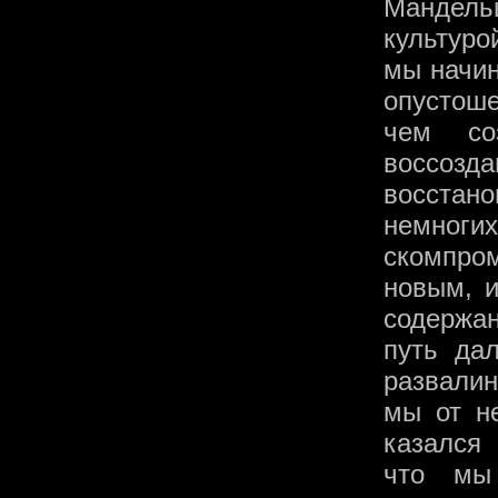
Мандел
культуро
мы начин
опустош
чем со
воссозд
восстано
немног
скомпро
новым, 
содержан
путь да
развалин
мы от не
казался
что мы