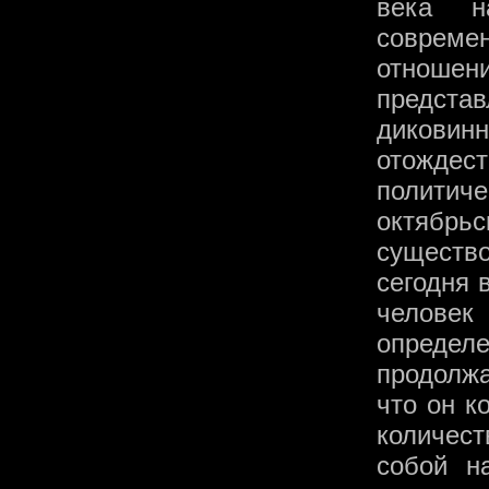
века н
соврем
отношен
предст
диковин
отожде
полити
октябрь
существ
сегодня 
человек
опреде
продолжа
что он к
количест
собой н