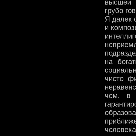
высшей 
грубо го
Я далек 
и композ
интеллиг
неприе
подразде
на бога
социаль
чисто ф
неравен
чем, в
гарант
образов
приближе
челове