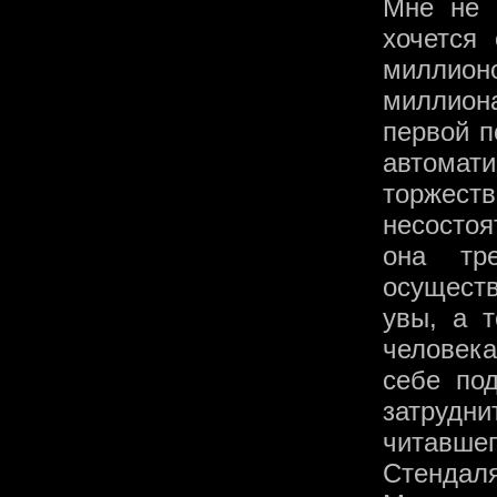
Мне не 
хочется
миллион
миллиона
первой п
автомат
торже
несостоя
она тр
осущест
увы, а 
человек
себе по
затрудн
читавше
Стендал