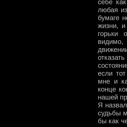
себе ка
любая из
бумаге н
жизни, и
горьки 
видимо,
движени
отказать
состояни
если тот
мне и ка
конце ко
нашей пр
Я назвал
судьбы м
бы как ч