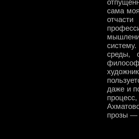
отпущенн
сама моя
отчасти
професс
мышлени
систему.
среды, 
философ
художни
пользуе
даже и п
процесс,
Ахматов
прозы — 