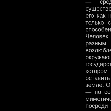
— сред
существ
его как 
только 
способен
Человек 
разным 
возлюбл
окружаю
государс
котором
оставит
земле. О
— по соо
миметич
посреди