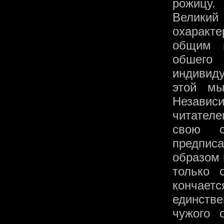
рожицу.
Велики
охаракт
общим в
обшего
индивид
этой мы
Независи
читателе
свою с
предпис
образом 
только 
кончает
единстве
чужого 