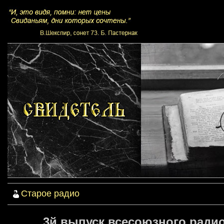
Старое радио
3й выпуск всесоюзного радио