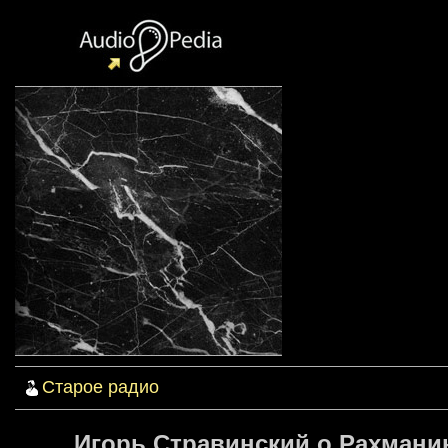
Старое радио
Игорь Стравинский о Рахманин