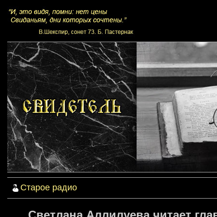
Старое радио
Светлана Аллилуева читает глав