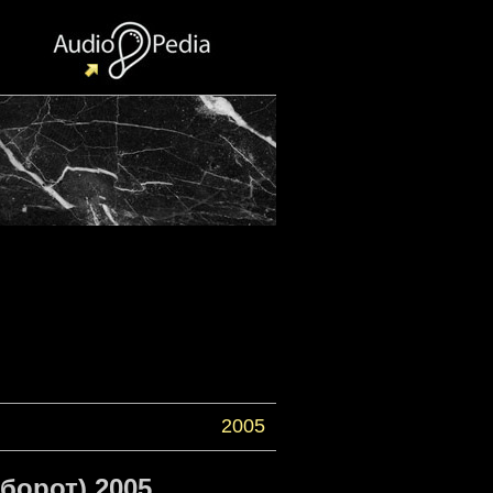
2005
борот) 2005