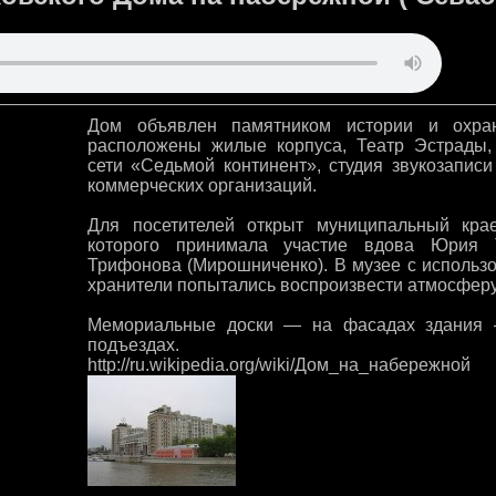
Дом объявлен памятником истории и охран
расположены жилые корпуса, Театр Эстрады, 
сети «Седьмой континент», студия звукозап
коммерческих организаций.
Для посетителей открыт муниципальный крае
которого принимала участие вдова Юрия 
Трифонова (Мирошниченко). В музее с исполь
хранители попытались воспроизвести атмосферу 
Мемориальные доски — на фасадах здания 
подъездах.
http://ru.wikipedia.org/wiki/Дом_на_набережной