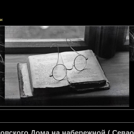
овского Дома на набережной ( Севао