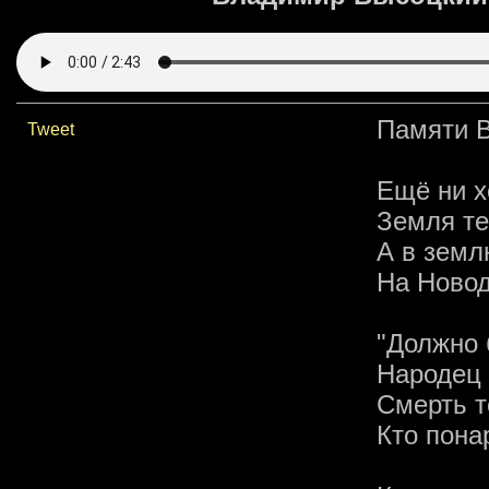
Памяти 
Tweet
Ещё ни х
Земля те
А в земл
На Ново
"Должно 
Народец 
Смерть т
Кто пона