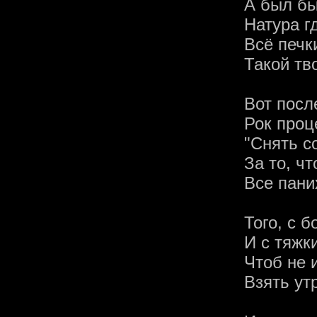
А был бы 
Натура г
Всё печк
Такой тв
Вот посл
Рок проц
"Снять с
За то, чт
Все пани
Того, с 
И с тяжк
Чтоб не 
Взять ут