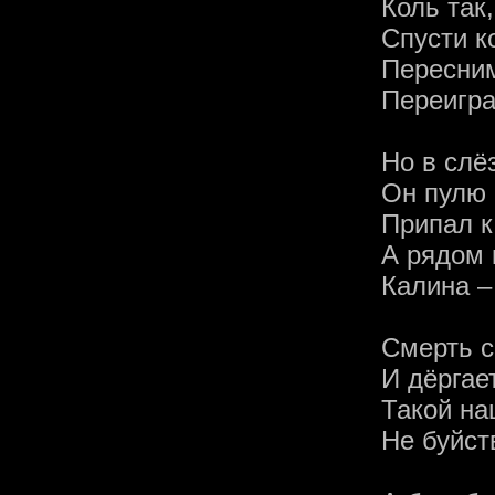
Коль так
Спусти к
Пересним
Переигра
Но в слё
Он пулю 
Припал к
А рядом 
Калина – 
Смерть 
И дёргае
Такой на
Не буйств