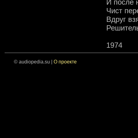
И после 
Чист пер
Вдруг вз
Решитель
1974
© audiopedia.su |
О проекте