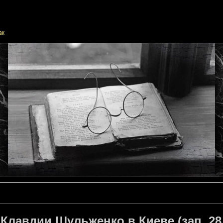
Клавдии Шульженко в Киеве (зап. 28.