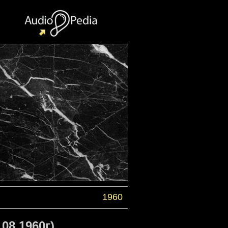
1960
08.1960г)