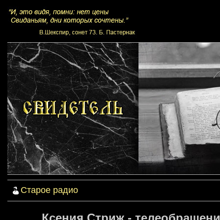
Старое радио
Ксения Стриж - телеобращен