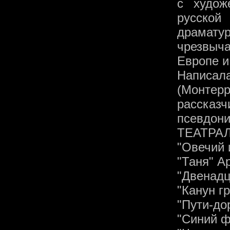
с худож
русской
драматур
чрезвыч
Европе и
Написал
(Монтер
расска
псевдони
ТЕАТРА
"Овечий 
"Таня" А
"Двенадц
"Канун г
"Пути-до
"Синий ф