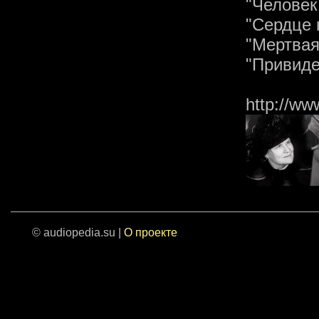
"Человек
"Сердце 
"Мертвая
"Привиде
http://ww
© audiopedia.su |
О проекте