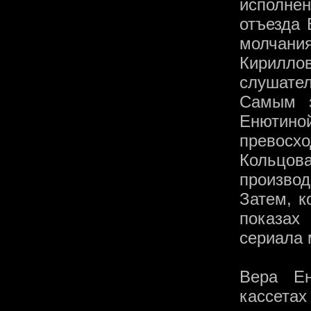
исполне
отъезда 
молчани
Кирилло
слушател
Самым з
Енюти
превос
Кольцов
произво
Затем, к
показах
сериала 
Вера Е
кассетах