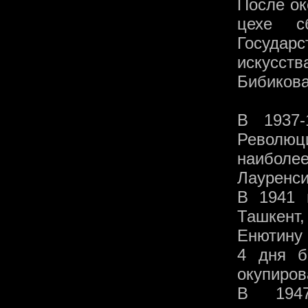
После ок
цехе с
Госуда
искусст
Бибикова
В 1937-
Револю
наиболе
Лауренси
В 1941 
Ташкент
Енютину 
4 дня б
окупиров
В 1947