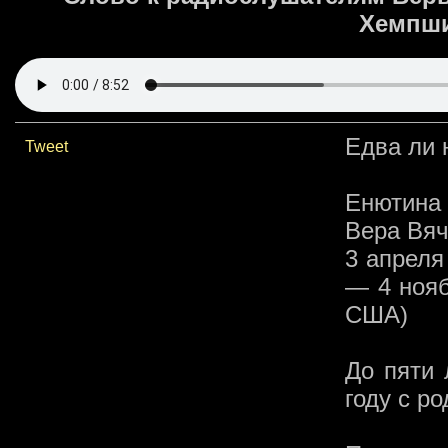
Хемпши
Едва ли 
Tweet
Енютина
Вера Вяч
3 апреля
— 4 нояб
США)
До пяти 
году с р