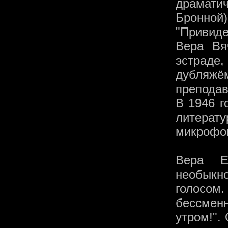
драмати
Бронно
"Привиде
Вера Вя
эстраде
дубля
преподав
В 1946 г
литера
микрофон
Вера Е
необык
голосом.
бессмен
утром!".