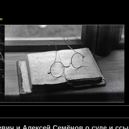
вич и Алексей Семёнов о суде и ссы