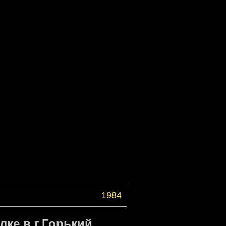
1984
лке в г.Горький