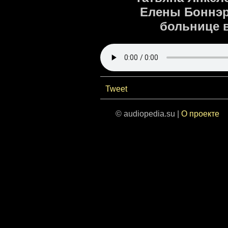
Елены Боннэр
больнице в
Tweet
© audiopedia.su |
О проекте