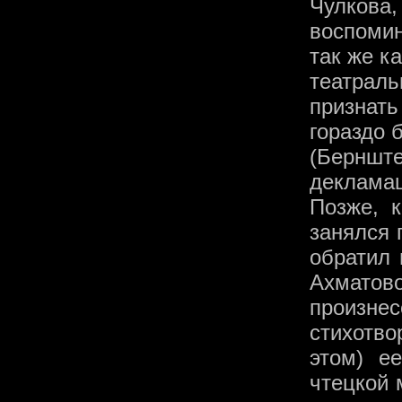
Чулков
воспомин
так же к
театрал
признат
гораздо 
(Берншт
декламаци
Позже, 
занялся 
обратил 
Ахматов
произне
стихотво
этом) е
чтецкой 