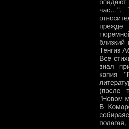
опадают
час…". 
относите
прежде 
тюремно
близкий 
Тенгиз А
Все стих
знал пр
копия "
литерат
(после 
"Новом м
В Комар
собирая
полагая