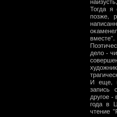
наизусть
Тогда я
позже, 
написан
окамене
вместе".
Поэтиче
дело - ч
совершен
художни
трагичес
И еще, 
запись 
другое -
года в 
чтение "