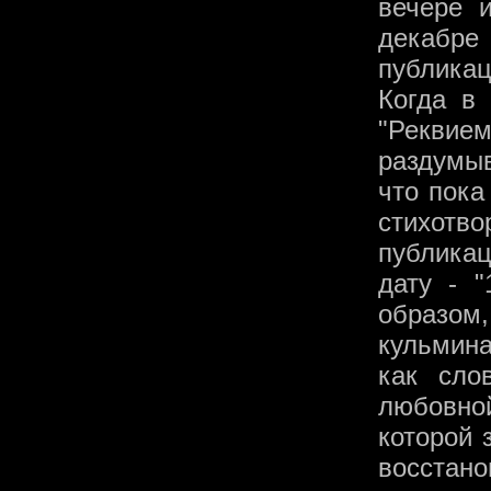
вечере и
декабре
публикац
Когда в
"Рекви
раздумыв
что пока
стихотв
публика
дату - "
образом
кульмина
как сло
любовно
которой 
восстано