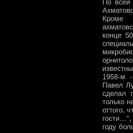
По всей 
Ахматово
Кроме 
ахматов
конце 50
специаль
микроби
орнитол
известны
1958-м 
Павел Лу
сделал п
только н
оттого, 
гости…",
году бол