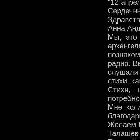
"12 апрел
Сердечны
Здравств
Анна Анд
Мы, это
арханг
познако
радио. В
слушали
стихи, к
Стихи, 
потребно
Мне кол
благодар
Желаем В
Талашев 