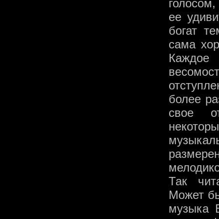
голосом,
ее удиви
богат те
сама хор
Каждое 
весомо
отступл
более ра
свое о
некотор
музыка
размерен
мелодико
Так чит
Может бы
музыка 