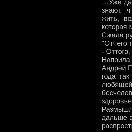
…Уже дав
знают, ч
жить, во
которая 
Сжала ру
"Отчего 
- Оттого
Напоила 
Андрей П
года так
любящ
бесчелов
здоров
Размышле
дальше о
распрост