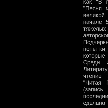
как "В 
"Песня м
великой
начале 
тяжелых 
авторс
Подчерк
попытки 
которые 
Среди 
Литерат
чтение 
"Читая 
(запись
последни
сделано