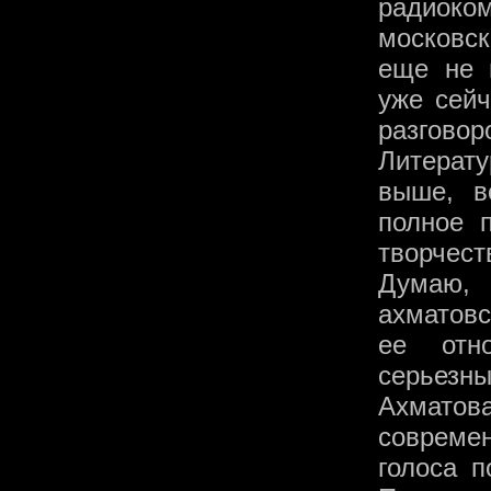
радиок
московск
еще не 
уже сейч
разгов
Литерат
выше, в
полное 
творчест
Думаю, 
ахматов
ее отн
серьезн
Ахмато
совреме
голоса п