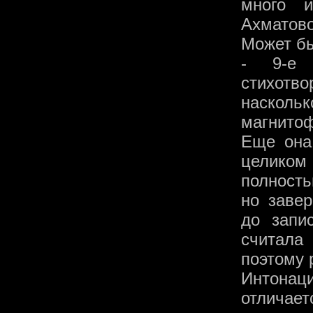
много 
Ахматово
Может бы
- 9-е 
стихотв
насколь
магнитоф
Еще она
целиком
полность
но заве
до запи
считала
поэтому 
Интона
отличает