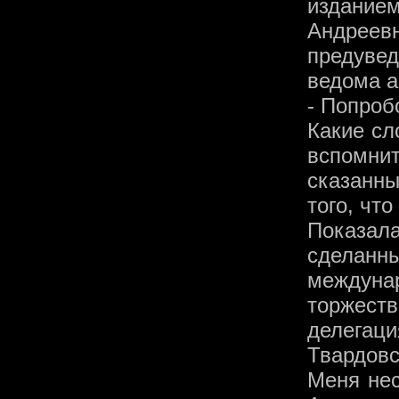
изданием
Андреев
предуве
ведома а
- Попроб
Какие сл
вспомни
сказанн
того, что
Показал
сделанн
междун
торжеств
делега
Твардовс
Меня нес