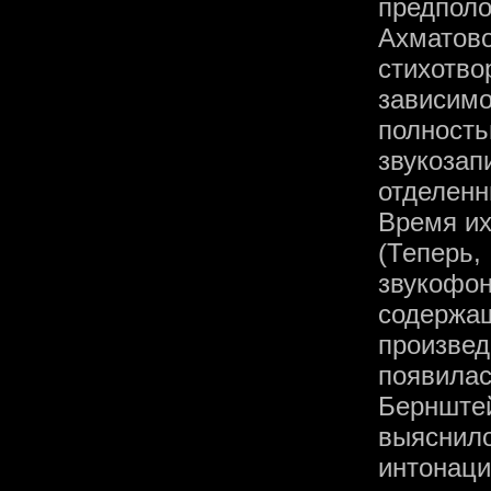
предпол
Ахмато
стихотв
зависимо
полност
звукоза
отделен
Время их
(Теперь
звукофо
содержащ
произве
появила
Бернштей
выяснил
интонаци