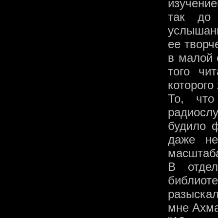
изучени
так до
услышан
ее творч
в малой 
того чи
которого
То, чт
радиосл
будило ф
даже не
масштаба
В отдел
библиот
разыска
мне Ахма