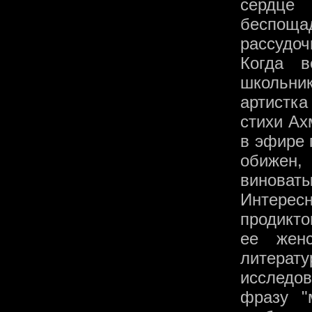
сердц
беспоща
рассудоч
Когда в
школьни
артистк
стихи Ах
в эфире 
обижен,
виноваты
Интерес
продикто
ее женс
литерат
исследов
фразу "