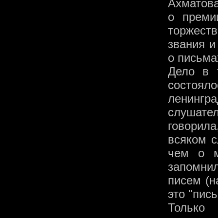
Ахматова
о преми
торжест
звания и
о письма
Дело в 
состоял
ленингр
слушате
говорила
всяком с
чем о м
запомни
писем (н
это "пис
Только 