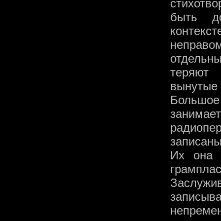
стихотво
быть д
контекс
неправо
отдельны
теряют 
вынутые 
Большо
занимае
радиопе
записаны
Их она 
грамплас
Заслужи
записыва
непреме