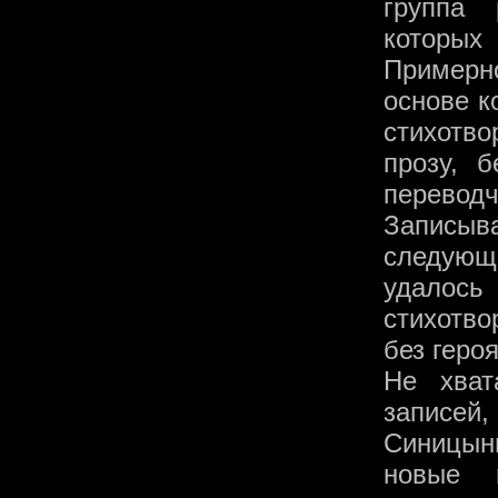
группа 
которых
Примерно
основе к
стихотво
прозу, 
переводч
Записыв
следующе
удалось
стихотв
без героя
Не хват
записе
Синицын
новые н