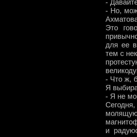
- Давайт
- Но, мо
Ахматова
Это гов
привычно
для ее в
тем с не
протест
великоду
- Что ж,
Я выбира
- Я не мо
Сегодн
молящ
магнитоф
и радую