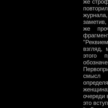
же строф
повтори
журнала
заметив,
же про
фрагмент
"Реквием
взгляд,
этого п
обозначе
Первопр
смысл 
определ
женщина
очереди 
это всту