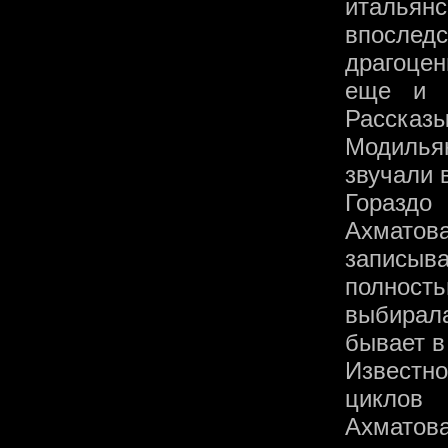
итальян
впоследс
драгоце
еще и и
Рассказ
Модилья
звучали 
Гораздо
Ахматова
записыв
полност
выбирала
бывает в
Известно
циклов 
Ахматов