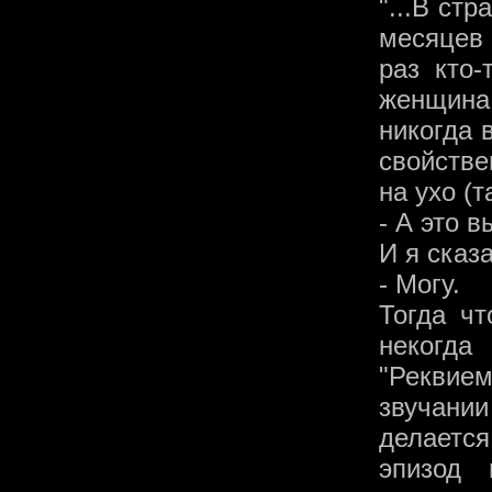
"...В ст
месяцев 
раз кто-
женщина
никогда 
свойстве
на ухо (
- А это 
И я сказ
- Могу.
Тогда чт
некогда
"Реквием
звучании
делаетс
эпизод 