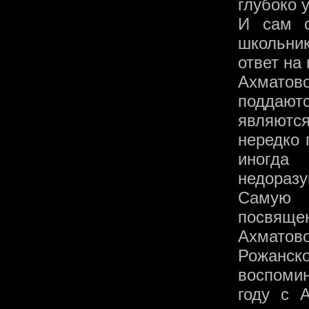
глубоко 
И сам с
школьни
ответ на
Ахматов
поддаютс
являютс
нередко 
иногда
недоразу
Самую 
посвяще
Ахмато
Рожанск
воспоми
году с 