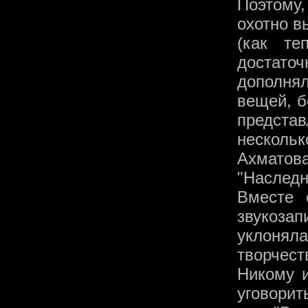
Поэтому
охотно в
(как те
достато
дополнял
вещей, б
предста
нескольк
Ахмато
"Наследн
Вместе 
звукозап
уклонял
творчест
Никому и
уговорит