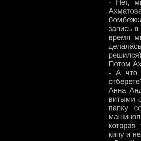
- Нет, м
Ахматова
бомбежк
запись в
время м
делалас
решился)
Потом Ах
- А что
отберете
Анна Ан
витыми 
папку с
машиноп
которая 
кипу и н