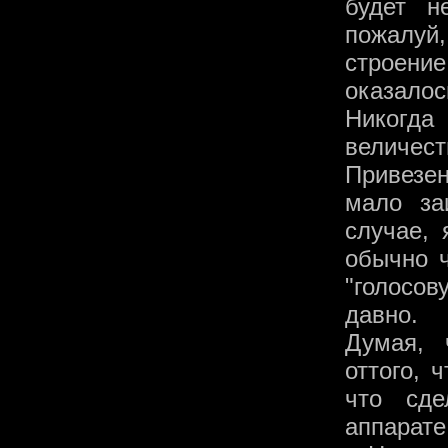
будет н
пожалуй,
строени
оказалос
Никогда
величест
Привезе
мало за
случае, 
обычно ч
"голосо
давно.
Думая, 
оттого, 
что сд
аппарате