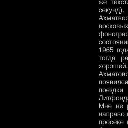
же текст
секунд).
Ахматвос
восковы
фоногр
состоян
1965 год
тогда р
хороше
Ахматово
появилс
поездки
Литфонда
Мне не 
направо 
просеке 