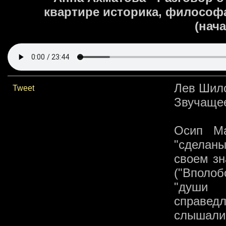
квартире историка, философ
(нача
Лев Шил
Tweet
Звучащее
Осип Ма
"сделаны
своем зн
("Вполоб
"души 
справедл
слышали