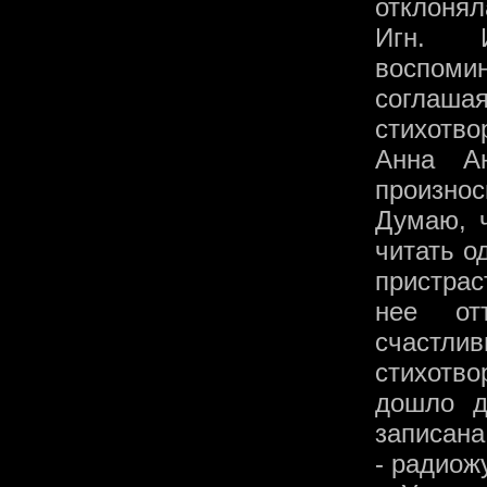
отклонял
Игн. И
воспомин
соглаш
стихотв
Анна Ан
произнос
Думаю, 
читать о
пристра
нее от
счастл
стихотв
дошло д
записана
- радиож