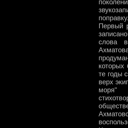
поколен
звукозап
поправку
Первый 
записан
слова в
Ахматов
продума
которых 
те годы 
верх эки
моря" 
стихотв
обществе
Ахматов
воспол