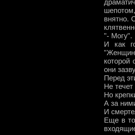
драматич
шепотом
внятно. 
клятвенн
"- Могу".
И как г
"Женщин
которой 
они зазв
Перед эт
Не течет
Но крепк
А за ним
И смерте
Еще в то
входящие