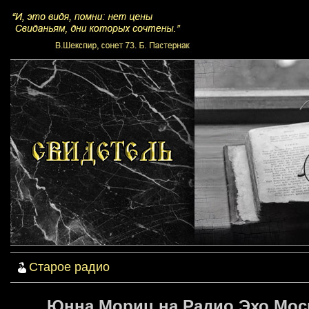
Старое радио
Юнна Мориц на Радио Эхо Моск