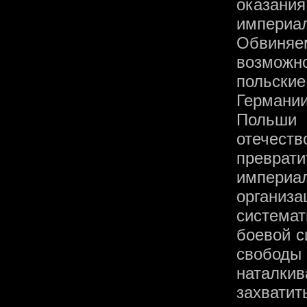
оказани
империа
Обвиня
возможн
польские
Германи
Польши 
отечеств
превра
империа
организ
система
боевой с
свобод
наталки
захвати