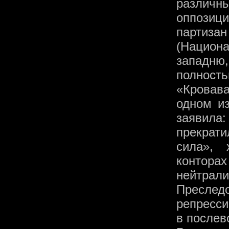
различн
оппозиц
партиз
(Национ
западню
полность
«Кровав
одном и
заявила:
прекрати
сила», 
контор
нейтрали
Преслед
репресси
в послев