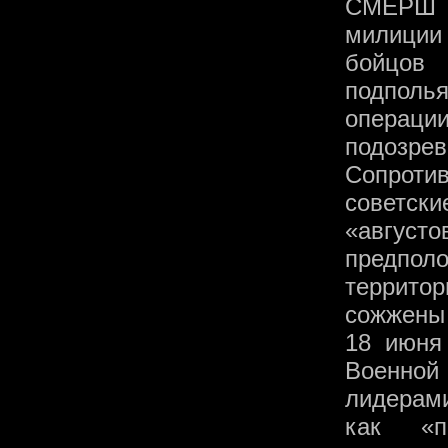
СМЕРШ п
милиции
бойцов 
подполь
операции
подозре
Сопрот
советск
«август
предпол
террито
сожжены 
18 июня
Военно
лидерам
как «п