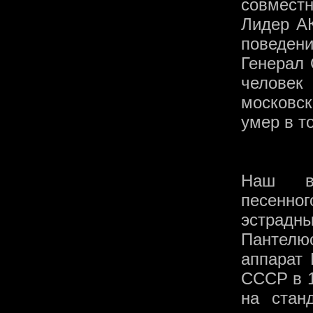
совместн
Лидер АК
поведени
Генерал 
челове
московс
умер в т
Наш вол
песенн
эстрадн
Пантелю
аппарат
СССР в 1
на стан