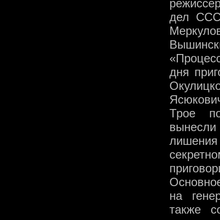
режиссе
дел ССС
Меркул
Вышинск
«Процес
дня приг
Окулицко
Ясюкович
Трое п
вынесли
лишения 
секретн
приговор
Основное
на гене
также с