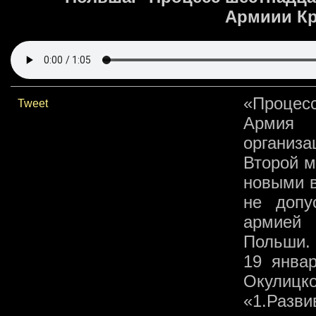
Армиии Кр
«Процес
Tweet
Армия 
организ
Второй 
новыми в
не допу
армией 
Польши.
19 январ
Окулицко
«1.Разв