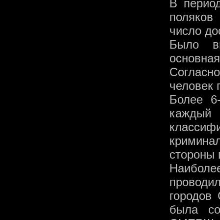
В период
поляков
число до
Было в
основная
Согласн
человек 
Более 6
каждый
класси
кримина
стороны 
Наибол
проводи
городов 
была со