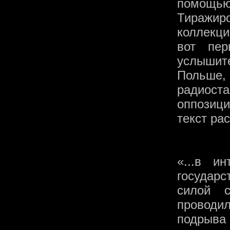
помощью
Тиражиро
коллекци
вот пер
услышит
Польше
радиос
оппозиц
текст ра
«...в и
государс
силой с
проводи
подрыва