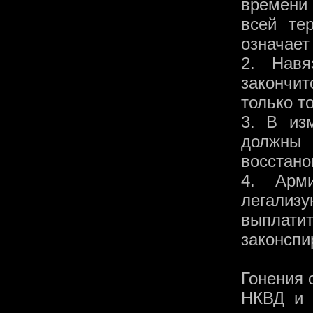
времени
всей те
означает
2. Нав
закончит
только т
3. В из
должны
восстано
4. Арм
легализ
выпла
законспи
Гонения 
НКВД и 