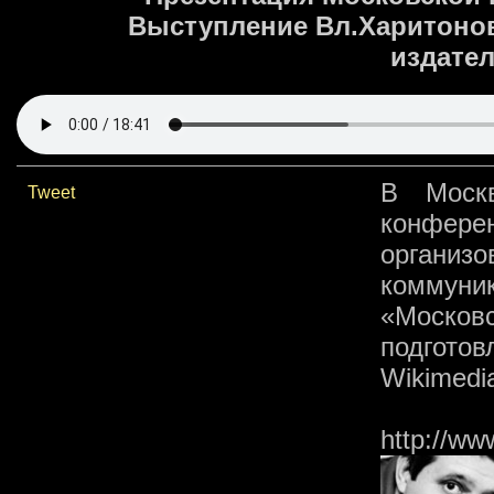
Выступление Вл.Харитонов
издател
В Моск
Tweet
конфер
организо
коммуни
«Москов
подгото
Wikimedi
http://ww