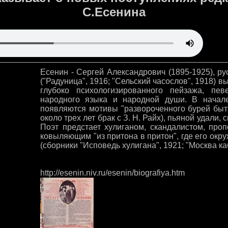
С.Есенина
Есенин - Сергей Александрович (1895-1925), ру
("Радуница", 1916; "Сельский часослов", 1918) в
глубоко психологизированного пейзажа, пев
народного языка и народной души. В начале
появляются мотивы "развороченного бурей быт
около трех лет брак с З. Н. Райх), пьяной удали
Поэт предстает хулиганом, скандалистом, про
ковыляющим "из притона в притон", где его окр
(сборники "Исповедь хулигана", 1921; "Москва ка
http://esenin.niv.ru/esenin/biografiya.htm