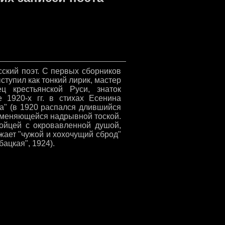
сский поэт. С первых сборников
ыступил как тонкий лирик, мастер
ец крестьянской Руси, знаток
 1920-х гг. в стихах Есенина
а" (в 1920 распался длившийся
, сменяющейся надрывной тоской.
пойцей с окровавленной душой,
ужает "чужой и хохочущий сброд"
бацкая", 1924).