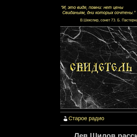
Старое радио
Лев Шилов расск