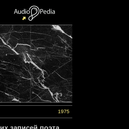
1975
их записей поэта