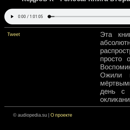
Эта кни
Tweet
абсолю
распрос
просто 
Воспоми
Ожили 
мёртвыми
день с 
окликани
© audiopedia.su |
О проекте