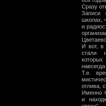
Сразу от
Записи 
школах, 
и радиос
организ
Цветаево
И вот, в
стали 
которых
навсегда
Т.е. вр
мистичес
отлива, 
Именно 
и наход
эпохи".