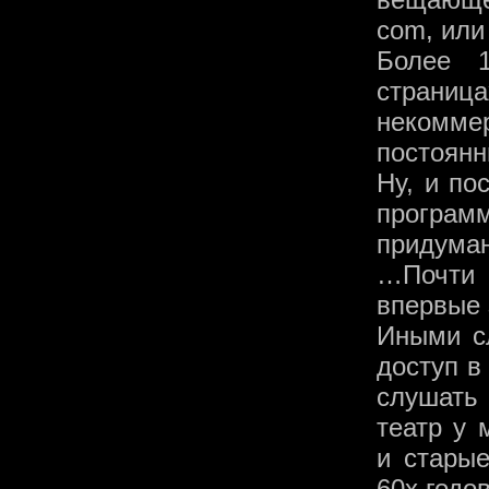
com, или 
Более 
страниц
некоммер
постоянн
Ну, и по
програм
придуман
…Почти 
впервые 
Иными с
доступ в
слушать
театр у 
и старые
60х годов