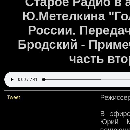
Старое Радио в 
Ю.Метелкина "Го
России. Передач
Бродский - Приме
часть втор
Режиссер
Tweet
В эфире
Юрий М
вещающег