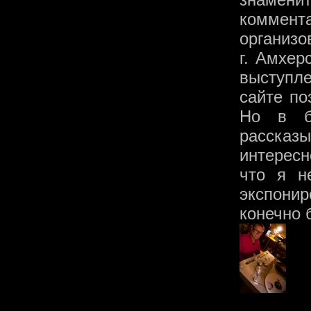
коммент
организо
г. Амхер
выступле
сайте по
Но в б
рассказ
интересн
что я н
экспони
конечно 