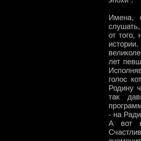
Имена, 
слушать,
от того,
истории
великоле
лет певш
Исполняв
голос ко
Родину ч
так дав
программ
- на Рад
А вот 
Счастли
знамен