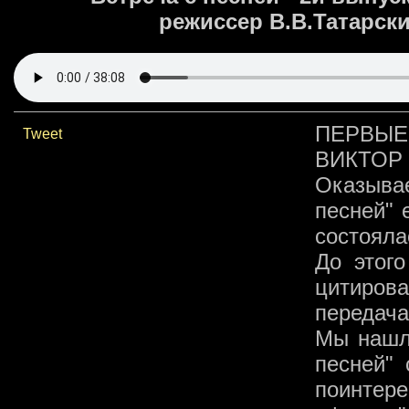
режиссер В.В.Татарск
ПЕРВЫЕ
Tweet
ВИКТОР
Оказывае
песней" 
состояла
До этог
цитиров
передача
Мы нашли
песней"
поинтере