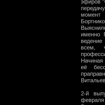
эфиров "
передачу
момент 
Бортнико
Выяснил
именно 
ведение
всем, 
професс
Начиная 
её бес
праправн
Витальев
2-й вып
февраля