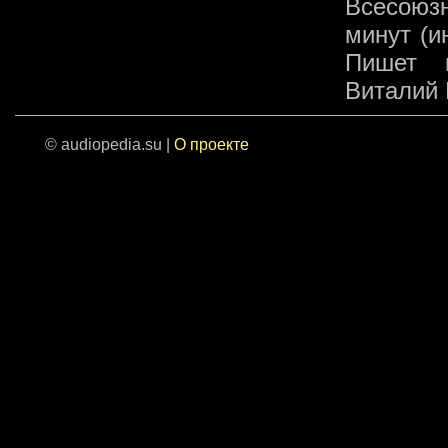
Всесоюз
минут (и
Пишет и
Виталий 
© audiopedia.su |
О проекте