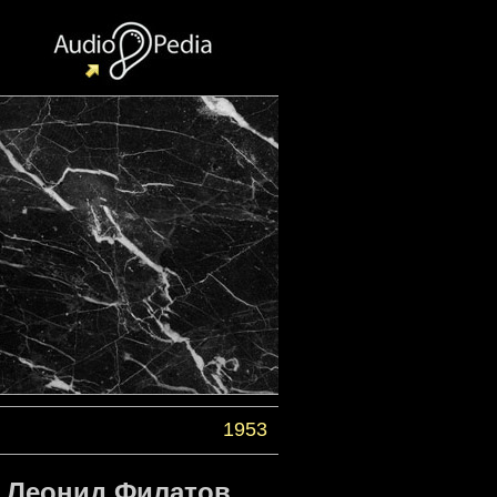
1953
т Леонид Филатов