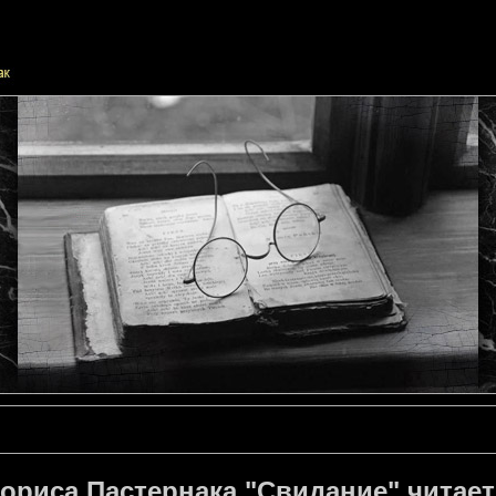
ориса Пастернака "Свидание" читае