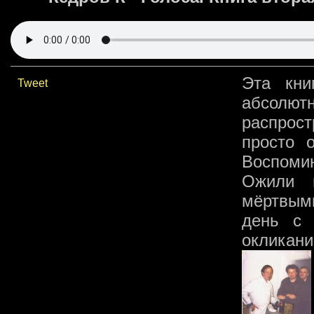
Эта кни
Tweet
абсолю
распрос
просто 
Воспоми
Ожили 
мёртвыми
день с 
окликани