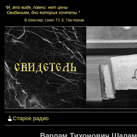
Старое радио
Варлам Тихонович Шаламов