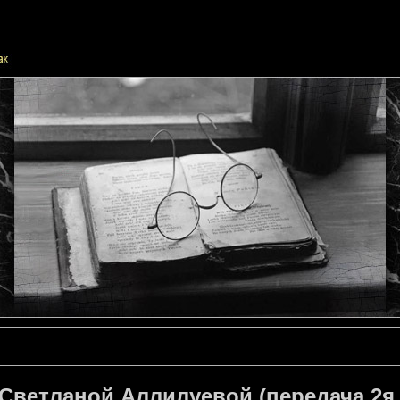
Светланой Аллилуевой (передача 2я,