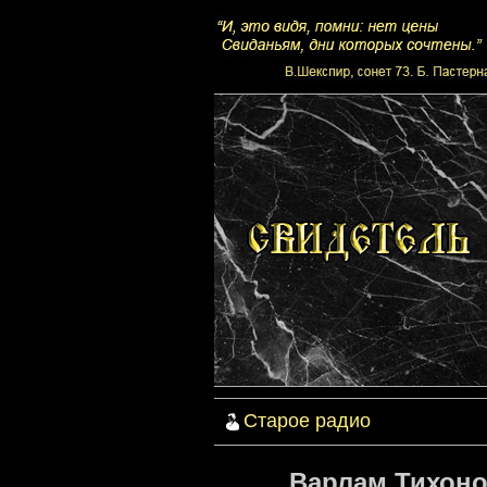
Старое радио
Варлам Тихоно