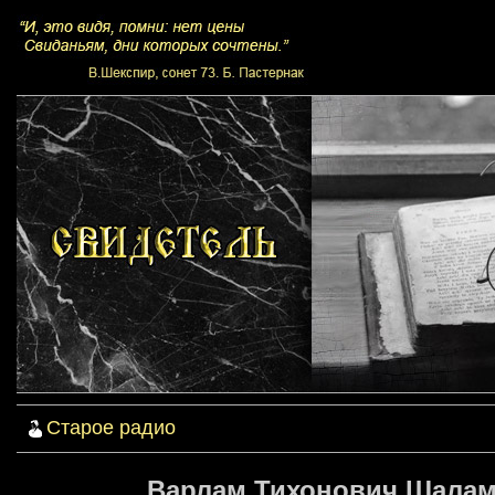
Старое радио
Варлам Тихонович Шаламо