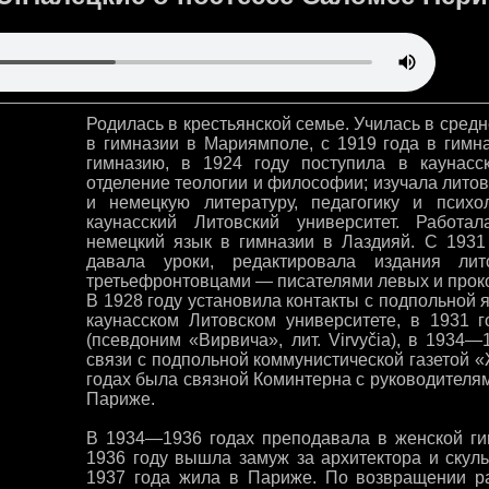
Родилась в крестьянской семье. Училась в средн
в гимназии в Мариямполе, с 1919 года в гимн
гимназию, в 1924 году поступила в каунасс
отделение теологии и философии; изучала литов
и немецкую литературу, педагогику и психо
каунасский Литовский университет. Работал
немецкий язык в гимназии в Лаздияй. С 1931
давала уроки, редактировала издания лит
третьефронтовцами — писателями левых и проко
В 1928 году установила контакты с подпольной 
каунасском Литовском университете, в 1931 
(псевдоним «Вирвича», лит. Virvyčia), в 1934
связи с подпольной коммунистической газетой 
годах была связной Коминтерна с руководителя
Париже.
В 1934—1936 годах преподавала в женской ги
1936 году вышла замуж за архитектора и скул
1937 года жила в Париже. По возвращении ра