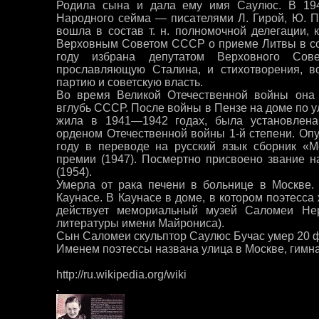
Родила сына и дала ему имя Саулюс. В 194
Народного сейма — писателями Л. Гирой, Ю. П
вошла в состав т. н. полномочной делегации, 
Верховным Советом СССР о приеме Литвы в со
году избрана депутатом Верховного Сов
прославляющую Сталина, и стихотворения, в
партию и советскую власть.
Во время Великой Отечественной войны она
вглубь СССР. После войны в Пензе на доме по у
жила в 1941—1942 годах, была установлена
орденом Отечественной войны 1-й степени. Оп
году в переводе на русский язык сборник «М
премии (1947). Посмертно присвоено звание 
(1954).
Умерла от рака печени в больнице в Москве.
Каунасе. В Каунасе в доме, в котором поэтесса
действует мемориальный музей Саломеи Не
литературы имени Майрониса).
Сын Саломеи скульптор Саулюс Бучас умер 20 ф
Именем поэтессы названа улица в Москве, гимн
http://ru.wikipedia.org/wiki
.