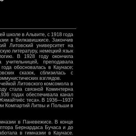
ей школе в Альвите, с 1918 года
азии в Вилкавишкисе. Закончив
кий Литовский университет на
скую литературу, немецкий язык
логию. В 1928 году окончила
а учительницей, преподавала
 года обосновалась в Каунасе;
овских сказок, сблизилась с
ммунистических взглядов.
ячейкой Литовского комсомола в
году стала связной Коминтерна
—1936 годах обеспечивала канал
«Жямайтиёс теса». В 1936—1937
ми Компартий Литвы и Польши в
мназии в Паневежисе. В конце
ьптора Бернардаса Бучаса и до
ботала в гимназии в Каунасе.