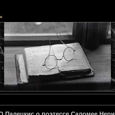
Ю.Палецкис о поэтессе Саломее Нери