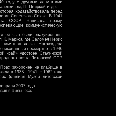
0 году с другими депутатами
алецкисом, П. Цвиркой и др. —
которая ходатайствовала перед
став Советского Союза. В 1941
ета СССР. Написала поэму,
оспевающие коммунистическую
 и её сын были эвакуированы
л. К. Маркса, где Саломея Нерис
 памятная доска. Награждена
убликованный посмертно в 1946
ой край» удостоен Сталинской
народного поэта Литовской ССР
 Прах захоронен на клабище в
 жила в 1938—1941, с 1962 года
рис (филиал Музей литовской
евраля 2007 года.
азия в Вильнюсе.