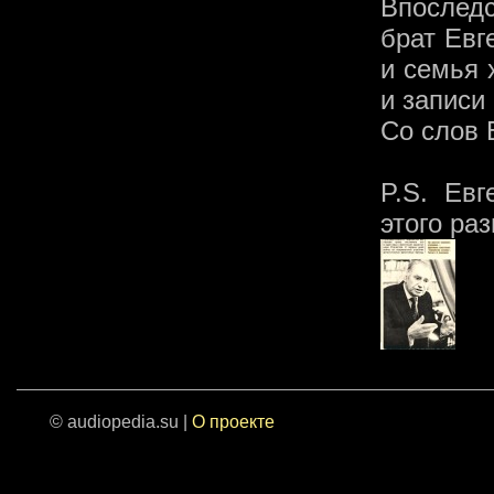
Впослед
брат Евг
и семья 
и записи
Со слов 
P.S. Ев
этого раз
© audiopedia.su |
О проекте