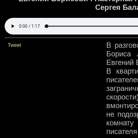
Сергея Бал
В разгов
Tweet
Бориса 
Евгений 
В кварт
писате
заграни
скорост
вмонтир
не подоз
комнату
писател