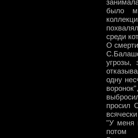
занимал
было м
коллекци
похваля
среди ко
О смерти
С.Балаш
угрозы, 
отказыва
одну нес
воронок"
выброси
просил С
всячески
"У меня 
потом 