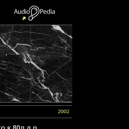
2002
 к 80л.д.р.