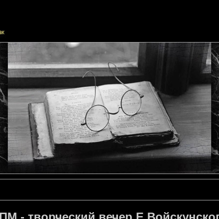
ПМ - творческий вечер Е.Войскунского