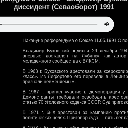
диссидент (Севаоборот) 1991
Накануне референдума о Союзе 11.05.1991 О п
Владимир Буковский родился 29 декабря 1942
впервые доставлен на Лубянку как автор
молодежного сообщества с ВЛКСМ.
В 1963 г. Буковского арестовали за ксерокоп
класс». Из Лефортово его перевели в Ленинг
признали невменяемым.
В 1967 г. принял участие в демонстрации у
Демонстранты требовали освободить арестов
статью 70 Уголовного кодекса СССР. Суд пригово
В 1971 г. был арестован за кампанию проти
политических целях. Приговор суда — пять лет ла
В 1978 г. Буковского обменивают на чилийског