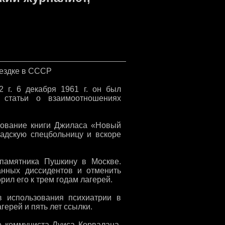
оездке в СССР
 г. 6 декабря 1961 г. он был
 статьи о взаимоотношениях
ирование книги Джиласа «Новый
радскую спецбольницу и вскоре
 памятника Пушкину в Москве.
анных диссидентов и отменить
рил его к трем годам лагерей.
в использования психиатрии в
герей и пять лет ссылки.
о коммуниста Луиса Корвалана.