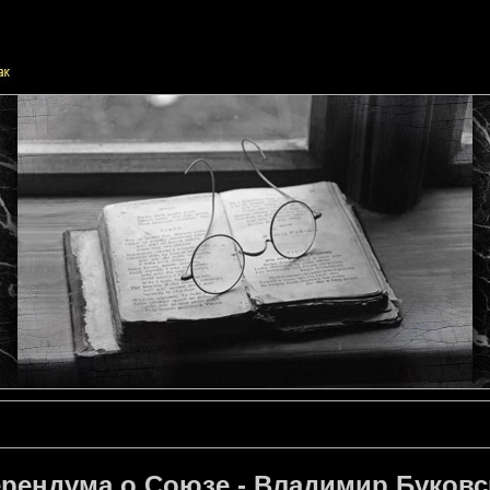
рендума о Союзе - Владимир Буковс