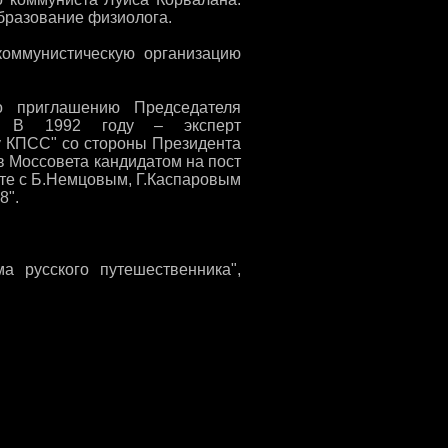
бразование физиолога.
коммунистическую организацию
 приглашению Председателя
. В 1992 году – эксперт
у КПСС" со стороны Президента
в Моссовета кандидатом на пост
сте с Б.Немцовым, Г.Каспаровым
8".
ма русского путешественника",