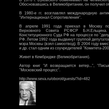
Обосновавшись в Великобритании, он получил о
В 1980-е гг. возглавлял международную анти
"Интернационал Сопротивления".
В апреле 1991 года приехал в Москву по
Верховного Совета РСФСР Б.Н.Ельцина
Конституционного Суда РФ на процессе по "дел
РФ. Летом 1992 года выдвинут группой депутато
мэра Москвы (взял самоотвод). В 2004 году вме
и др. стал одним из соучредителей "Комитета-200
Живет в Кембридже (Великобритания).
Автор книг "И возвращается ветер...", "Пись
"Московский процесс".
http://www.seva.ru/oborot/guests/?id=482