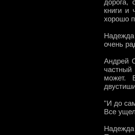
дорога, 
книги и 
хорошо 
Надежда
очень ра
Андрей С
частный 
может. 
двустиши
"И до са
Все ущел
Надежд