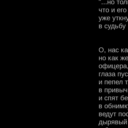
"...но то
что и ег
уже уткн
в судьбу 
О, нас к
но как же
офицера
глаза пу
и пепел т
в привыч
и спят б
в обнимк
ведут по
дырявый 