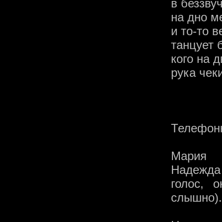
в беззву
на дно м
и то-то в
танцует 
кого на д
рука чек
Телефонн
Мария 
Надежда
голос, 
слышно).