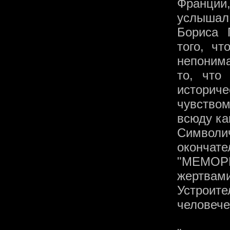
Франции,
услышал
Бориса 
того, ч
непонима
то, что
историч
чувство
всюду ка
Символич
оконча
"МЕМОРИ
жертвами
Устроите
человече