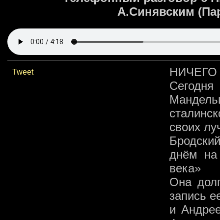
А.Синявским (Пар
НИЧЕГО 
Tweet
Сегодн
Мандел
сталинск
своих лу
Бродски
днём на
века»
Она долг
запись е
и Андре