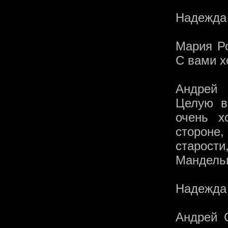
Надежда
Мария Ро
С вами х
Андрей 
Целую в
очень х
стороне
старост
Мандель
Надежда 
Андрей 