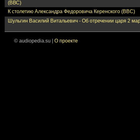
(ВВС)
К столетию Александра Федоровича Керенского (BBC)
Шульгин Василий Витальевич - Об отречении царя 2 март
© audiopedia.su |
О проекте