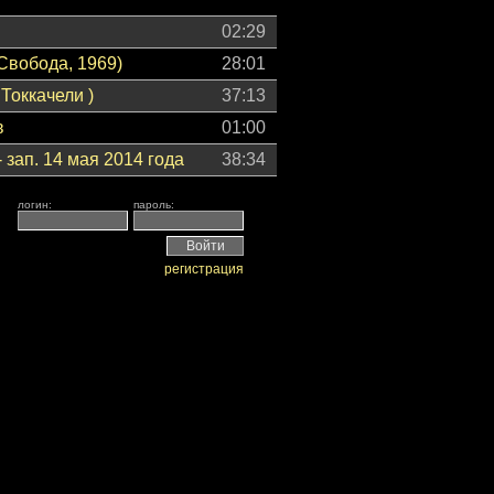
02:29
Свобода, 1969)
28:01
Токкачели )
37:13
в
01:00
зап. 14 мая 2014 года
38:34
логин:
пароль:
регистрация