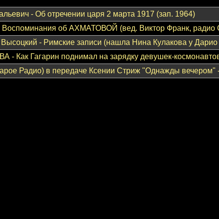
льевич - Об отречении царя 2 марта 1917 (зап. 1964)
Воспоминания об АХМАТОВОЙ (вед. Виктор Франк, радио 
Высоцкий - Римские записи (нашла Нина Кулакова у Дарио 
 - Как Гагарин поднимал на зарядку девушек-космонавто
ое Радио) в передаче Ксении Стриж "Однажды вечером" - 