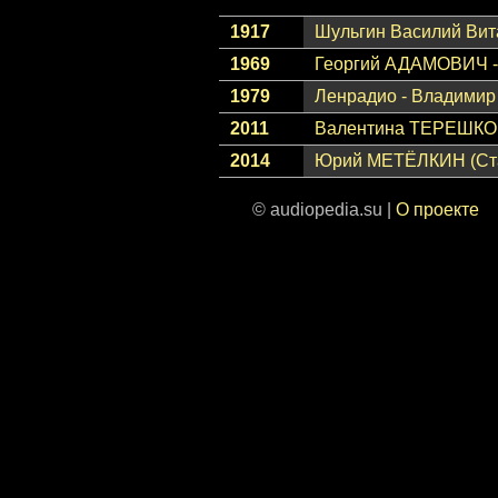
1917
Шульгин Василий Вита
1969
Георгий АДАМОВИЧ - 
1979
Ленрадио - Владимир 
2011
Валентина ТЕРЕШКОВА
2014
Юрий МЕТЁЛКИН (Стар
© audiopedia.su |
О проекте