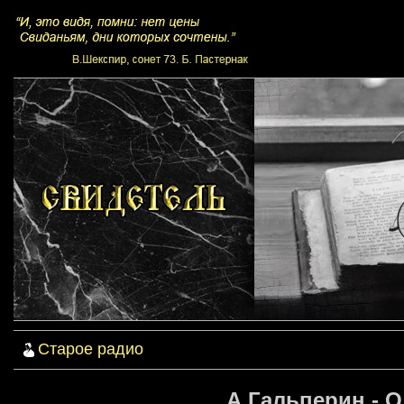
Старое радио
А.Гальперин - 