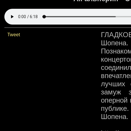
ГЛАДКОВ
Tweet
Шопена.
Познако
концер
соедин
впечатле
лучших 
замуж з
оперной 
публике.
Шопена.