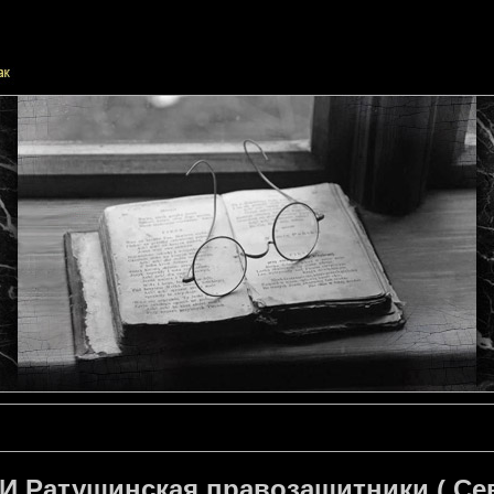
 И.Ратушинская правозащитники ( Сев