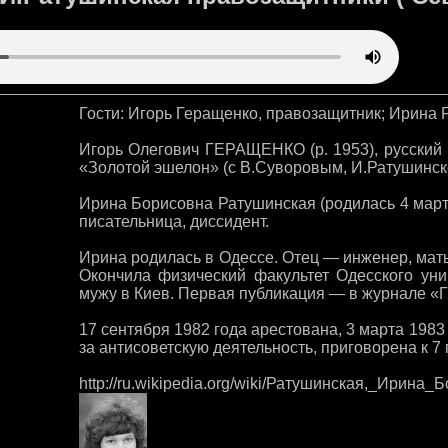
Гости: Игорь Геращенко, правозащитник; Ирина 
Игорь Олегович ГЕРАЩЕНКО (р. 1953), русский 
«Золотой эшелон» (с В.Суворовым, И.Ратушинско
Ирина Борисовна Ратушинская (родилась 4 март
писательница, диссидент.
Ирина родилась в Одессе. Отец — инженер, мать
Окончила физический факультет Одесского уни
мужу в Киев. Первая публикация — в журнале «Г
17 сентября 1982 года арестована, 3 марта 198
за антисоветскую деятельность, приговорена к 
http://ru.wikipedia.org/wiki/Ратушинская,_Ирина_