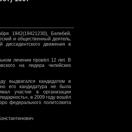
бря 1942(19421230), Белебей,
еский и общественный деятель,
ей диссидентского движения в
ьном лечении провёл 12 лет. В
овского на лидера чилийских
оду выдвигался кандидатом в
 но его кандидатура не была
имал участие в организации
идарность», в 2009 году вошёл
юро федерального политсовета
_Константинович