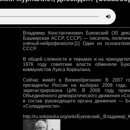
Владимир Константинович Буковский (30 дека
Башкирская АССР, СССР) — писатель, политич
учёный-нейрофизиолог.[1] Один из основател
СССР.
В общей сложности в тюрьмах и на принудител
1976 году советские власти обменяли Бук
коммунистов Луиса Корвалана.
Сейчас живёт в Великобритании. В 2007 г
президенты России на выборах 2008 года,
зарегистрирована ЦИК. В 2008 году прин
Объединённого демократического движения «Сол
в состав руководящего органа движения — Б
«Солидарности».
http://ru.wikipedia.org/wiki/Буковский,_Владимир