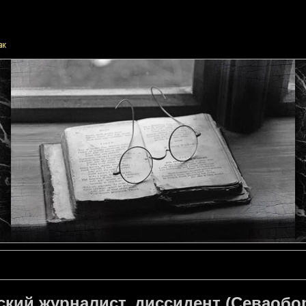
ский журналист, диссидент (Севаобор