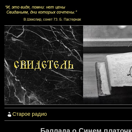
Старое радио
Баллада о Синем платочк