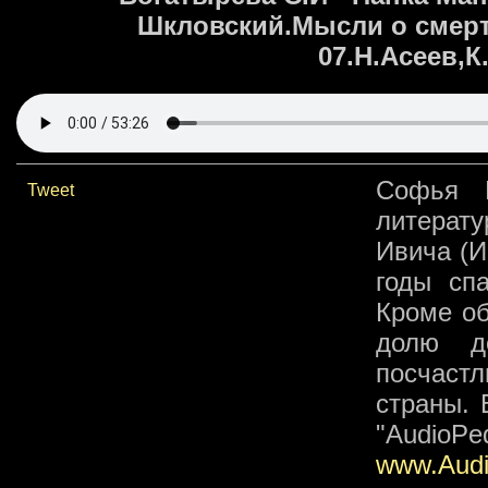
Шкловский.Мысли о смерти
07.Н.Асеев,
Софья И
Tweet
литерату
Ивича (И
годы сп
Кроме об
долю д
посчаст
страны. 
"AudioPe
www.Aud