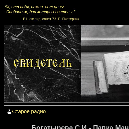
Старое радио
Богатырева С.И - Папка Ман