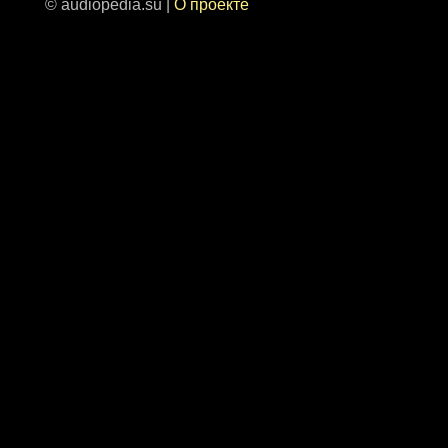
© audiopedia.su |
О проекте