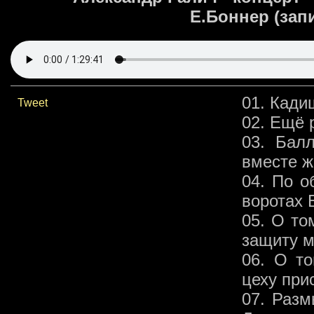
Е.Боннер (запи
01. Кади
Tweet
02. Ещё 
03. Бал
вместе ж
04. По о
воротах 
05. О то
защиту 
06. О то
цеху при
07. Разм