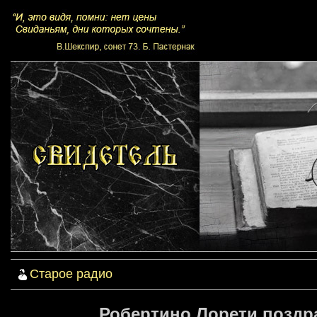
Старое радио
Робертино Лорети поздр