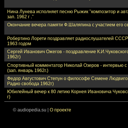
Нина Лунева исполняет песню Рыжик "композитор и авт.
зап. 1962 г ."
Окончание вечера памяти Ф.Шаляпина с участием его с
Робертино Лорети поздравляет радиослушателей ССС
1963 годом
Сергей Иванович Ожегов - поздравление К.И.Чуковского
1962г)
Спортивный комментатор Николай Озеров - интервью 
(зап. январь 1962г.)
Федор Августович Степун о философе Семене Людвиго
Радио свобода 1962г)
Юбилейный вечер к 80 летию Корнея Ивановича Чуковск
г)
© audiopedia.su |
О проекте