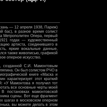
зань — 12 апреля 1938, Париж)
й бас), в разное время солист
ра Метрополитен Опера, первый
—1921 годах — художественный
тацию артиста, соединившего в
сть, яркие вокальные данные,
лся также живописью, графикой
вое оперное искусство.
, созданной С.И. Мамонтовым
аляпина. Он был солистом РЧО в
биографической книге «Маска и
ин характеризует этот краткий
й: «У Мамонтова я получил тот
ботать все основные черты моей
. В постановках мамонтовской
жника сцены. Вот еще фрагмент
ных шагах в московском оперном
енька, вы можете делать в этом