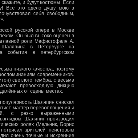
 скажите, и будут костюмы. Если
ру! Все это одело душу мою в
очувствовал себя свободным,
».
рской русской опере в Москве
спехом. Он был высоко оценен в
заглавной роли Мефистофеля А.
и Шаляпина в Петербурге на
а события в петербургском
ьма низкого качества, поэтому
 воспоминаниям современников.
тон) светлого тембра, с весьма
мечают превосходную дикцию
далённых от сцены местах.
 популярность Шаляпин снискал
артист, мастер перевоплощения и
ный, с резко выраженными
 взглядом, Шаляпин производил
ических ролях (Мельник, Борис
 потрясал зрителей неистовым
одил очень точные и искренние