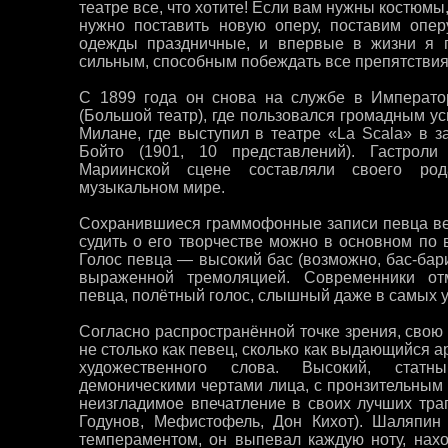
театре все, что хотите! Если вам нужны костюмы,
нужно поставить новую оперу, поставим опе
одежды праздничные, и впервые в жизни я п
сильным, способным побеждать все препятствия
С 1899 года он снова на службе в Императо
(Большой театр), где пользовался громадным у
Милане, где выступил в театре «La Scala» в 
Бойто (1901, 10 представлений). Гастрол
Мариинской сцене составляли своего род
музыкальном мире.
Сохранившиеся граммофонные записи певца вес
судить о его творчестве можно в основном по
Голос певца — высокий бас (возможно, бас-бари
выраженной тремоляцией. Современники от
певца, полётный голос, слышный даже в самых у
Согласно распространённой точке зрения, свою
не столько как певец, сколько как выдающийся 
художественного слова. Высокий, стат
демоническими чертами лица, с пронзительным
неизгладимое впечатление в своих лучших траг
Годунов, Мефистофель, Дон Кихот). Шаляпин
темпераментом, он выпевал каждую ноту, нах