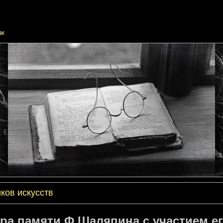
ков искусств
ра памяти Ф.Шаляпина с участием ег