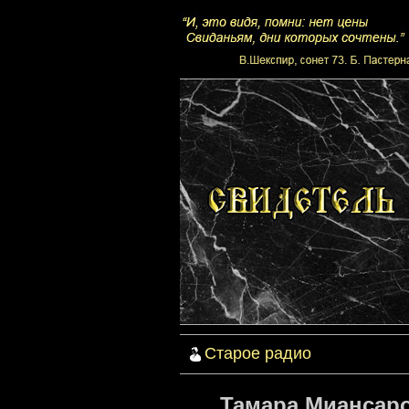
Старое радио
Тамара Миансаро