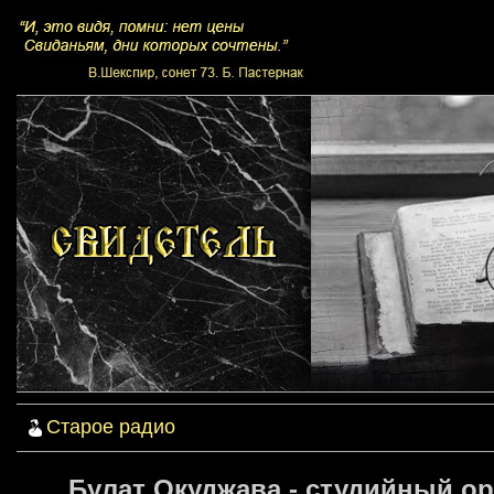
Старое радио
Булат Окуджава - студийный о